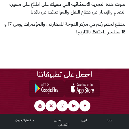
تفوت هذه التجربة الاستثنائية التي تبقيك على اطلاع على مسيرة
التقدم والإنجاز في قطاع النقل والمواصلات في بلادنا.
نتطلع لحضوركم في مركز الدوحة للمعارض والمؤتمرات يومي 17 و
18 سبتمبر ...احتفظ بالتاريخ!
احصل على تطبيقاتنا
Footer
عن الوزارة
النقل البري
النقل البحري
الشركاء الاستراتيجيين
المركز الإعلامي